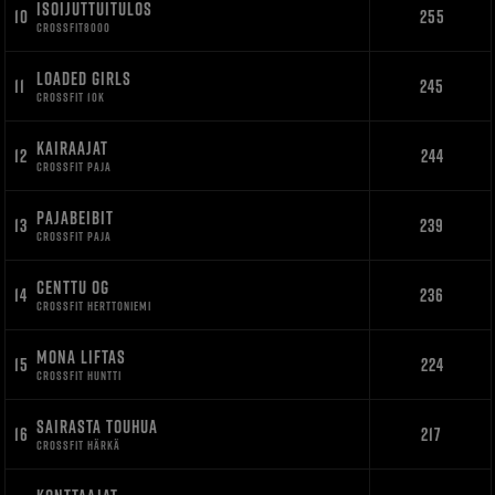
ISOIJUTTUITULOS
10
255
CROSSFIT8000
LOADED GIRLS
11
245
CROSSFIT 10K
KAIRAAJAT
12
244
CROSSFIT PAJA
PAJABEIBIT
13
239
CROSSFIT PAJA
CENTTU OG
14
236
CROSSFIT HERTTONIEMI
MONA LIFTAS
15
224
CROSSFIT HUNTTI
SAIRASTA TOUHUA
16
217
CROSSFIT HÄRKÄ