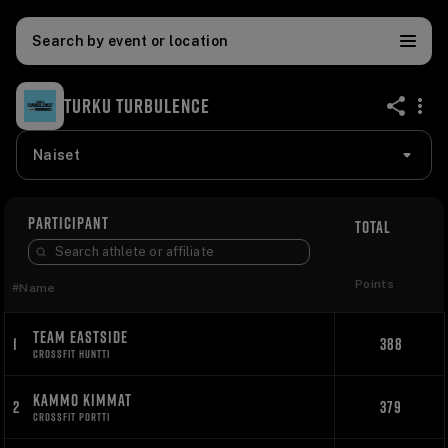
Search by event or location
TURKU TURBULENCE
share
Naiset
PARTICIPANT
TOTAL
Points
#
Name
TEAM EASTSIDE
1
388
CROSSFIT HUNTTI
KAMMO KIMMAT
2
379
CROSSFIT PORTTI