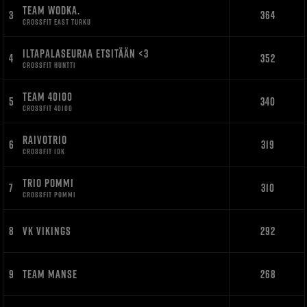
TEAM WODKA.
3
364
CROSSFIT EAST TURKU
ILTAPALASEURAA ETSITÄÄN <3
4
352
CROSSFIT HUNTTI
TEAM 40100
5
340
CROSSFIT 40100
RAIVOTRIO
6
319
CROSSFIT 10K
TRIO POMMI
7
310
CROSSFIT POMMI
8
VK VIKINGS
292
9
TEAM MANSE
268