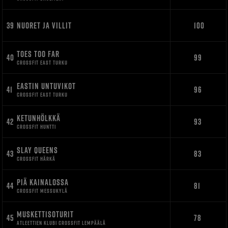
39
NUORET JA VILLIT
100
TOES TOO FAR
40
99
CROSSFIT EAST TURKU
EASTIN UNTUVIKOT
41
96
CROSSFIT EAST TURKU
KETUNHÖLKKÄ
42
93
CROSSFIT HUNTTI
SLAY QUEENS
43
83
CROSSFIT HÄRKÄ
PIÄ KAINALOSSA
44
81
CROSSFIT MESSUKYLÄ
MUSKETTISOTURIT
45
78
ATLEETTIEN KLUBI CROSSFIT LEMPÄÄLÄ