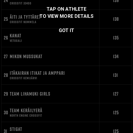
24
139
CROSSFIT 33400
TAP ON ATHLETE
TO VIEW MORE DETAILS
ÄITI JA TYTTÄRET
25
138
CROSSFIT NUMMELA
GOT IT
KANAT
26
135
VETOSALI
27
MIKON MUSSUKAT
134
ITÄKAIRAN ITIKAT JA AMPPARI
28
131
CROSSFIT KEMIJÄRVI
29
TEAM LIHAMUKI GIRLS
127
TEAM KERÄILYERÄ
30
125
NORTH ENGINE CROSSFIT
STIGAT
31
125