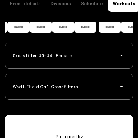
Event details
Divisions
Schedule
Workouts
Crossfitter 40-44 | Female
Wod 1. "Hold On" - Crossfitters
Presented by