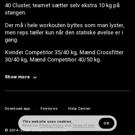
40 Cluster, teamet sætter selv ekstra 10 kg på
stangen.
Der må i hele workouten byttes som man lyster,
men reps tæller kun når den statiske øvelse er i
gang.
Kvinder Competitor 35/40 kg, Mænd Crossfitter
30/40 kg, Mænd Competitior 40/50 kg.
Show more
Download app
Features
Help Center
·
·
This website uses cookies.
OK
Read our
Privacy Policy
and
Terms of Use
© 2014-2026 Competition Corner®