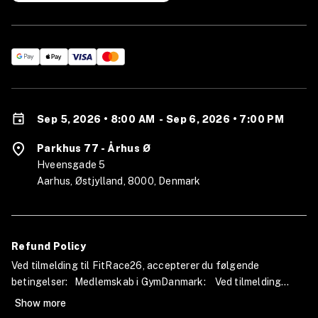
Sep 5, 2026 • 8:00 AM
-
Sep 6, 2026 • 7:00 PM
Parkhus 77 - Århus Ø
Hveensgade 5
Aarhus, Østjylland, 8000, Denmark
Refund Policy
Ved tilmelding til FitRace26, accepterer du følgende
betingelser: Medlemskab i GymDanmark: Ved tilmelding
bliver du automatisk indmeldt i GymDanmark som associeret
Show more
medlem. Medlemskabet gælder fra dato for tilmelding til