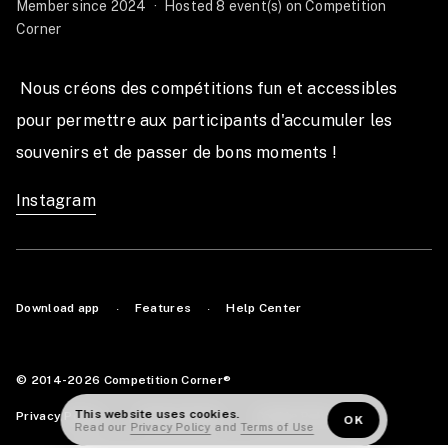
Member since 2024
·
Hosted 8 event(s) on Competition
Participe en solo ou en duo :
Corner
Indiv Homme / Indiv Femme
 Nous créons des compétitions fun et accessibles 
Duo H/H – H/F – F/F
pour permettre aux participants d'accumuler les 
💥 FORMATS AU CHOIX (dans chaque catégorie)
souvenirs et de passer de bons moments ! 
Pro : charges HYROX Pro
Instagram
Open : charges HYROX Open
Half : 500m run + volume des stations réduit +
charges Open
⏱️ Time Cap :
Download app
Features
Help Center
·
·
Full : 1h40
Half : 50 min
© 2014-2026 Competition Corner®
🚦 Départs toutes les 15 min
This website uses cookies.
Privacy Policy
Terms of Use
Cookie Policy
·
·
OK
Read our
Privacy Policy
and
Terms of Use
Le format Full reprend les standards HYROX, avec une