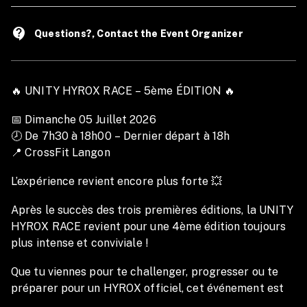
contact_support
Questions?, Contact the Event Organizer
🔥 UNITY HYROX RACE – 5ème ÉDITION 🔥
📅 Dimanche 05 Juillet 2026
🕗 De 7h30 à 18h00 – Dernier départ à 18h
📍 CrossFit Langon
L’expérience revient encore plus forte 💥
Après le succès des trois premières éditions, la UNITY
HYROX RACE revient pour une 4ème édition toujours
plus intense et conviviale !
Que tu viennes pour te challenger, progresser ou te
préparer pour un HYROX officiel, cet événement est
fait pour toi et accessible à tous les niveaux.