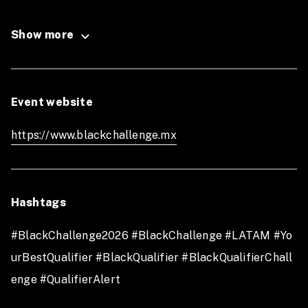
Show more
Event website
https://www.blackchallenge.mx
Hashtags
#BlackChallenge2026 #BlackChallenge #LATAM #Yo
urBestQualifier #BlackQualifier #BlackQualifierChall
enge #QualifierAlert