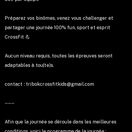
Le remplacement d’un athlète est autorisé sous
réserve des conditions suivantes :
Préparez vos binômes, venez vous challenger et 
Le remplaçant doit appartenir à la même catégorie
d’âge.
partager une journée 100% fun, sport et esprit 
L’organisation doit être informée avant la compétition.
CrossFit 💪

Le changement doit être validé par l’organisation.
6. Communication des WOD:
Aucun niveau requis, toutes les épreuves seront 
Les WOD seront révélés le jour de la compétition.
adaptables à tou(te)s.

L’organisation se réserve le droit de modifier les
épreuves si nécessaire pour le bon déroulement de
contact : tribokcrossfitkids@gmail.com

l’événement.
- - - - - - 

7. Pack athlète:
Chaque équipe inscrite recevra :
Afin que la journée se déroule dans les meilleures 
🎁 Un pack athlète
conditions, voici le programme de la journée :
