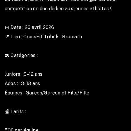
compétition en duo dédiée aux jeunes athlètes !

3. Inscriptions:
🗓 Période d’inscription : du 1er mars 2026 au 12 avril
2026.
📅 Date : 26 avril 2026

Tarifs:
📍 Lieu : CrossFit Tribok – Brumath

50 €
par équipe
Une inscription est considérée comme valide
👥 Catégories :

uniquement après réception du paiement sur la
plateforme Compétition Corner
Juniors : 9–12 ans

Ados : 13–18 ans

4. Politique de remboursement:
⚠️ Aucun remboursement ne sera effectué après
Équipes : Garçon/Garçon et Fille/Fille

validation de l’inscription, quel qu’en soit le motif.
💰 Tarifs :

5. Politique de substitution
:(remplacement
d’athlète)
50€ par équipe 
