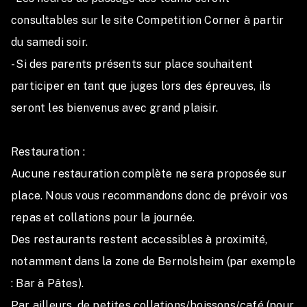
présent règlement.
consultables sur le site Competition Corner à partir 
du samedi soir.

- Si des parents présents sur place souhaitent 
contact : tribokcrossfitkids@gmail.com
participer en tant que juges lors des épreuves, ils 
seront les bienvenus avec grand plaisir.

Restauration :

Aucune restauration complète ne sera proposée sur 
place. Nous vous recommandons donc de prévoir vos 
repas et collations pour la journée.

Des restaurants restent accessibles à proximité, 
notamment dans la zone de Bernolsheim (par exemple 
: Bar à Pâtes).

Par ailleurs, de petites collations/boissons/café (pour 