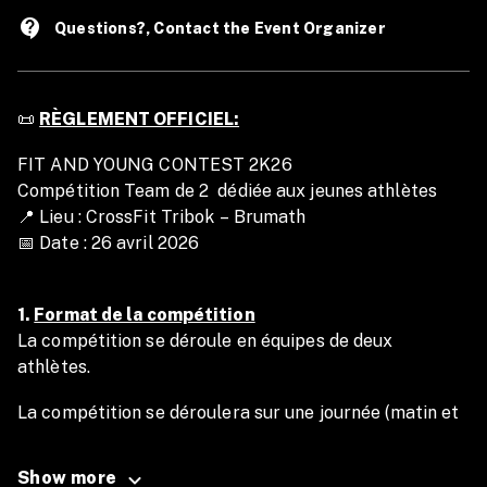
contact_support
Questions?, Contact the Event Organizer
📜
RÈGLEMENT OFFICIEL:
FIT AND YOUNG CONTEST 2K26
Compétition Team de 2 dédiée aux jeunes athlètes
📍 Lieu : CrossFit Tribok – Brumath
📅 Date : 26 avril 2026
1.
Format de la compétition
La compétition se déroule en équipes de deux
athlètes.
La compétition se déroulera sur une journée (matin et
après midi) et sera composé de 3 WODs + 1 FLOATER
Show more
Catégories d’âge :