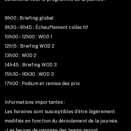
🪧 Une pancarte personnalisée au nom de la team
8. Responsabilités:
9h00 : Briefing global

L’organisation CrossFit Tribok décline toute
9h30 – 9h45 : Échauffement collectif

responsabilité en cas de blessure, perte ou vol de
10h00 – 12h00 : WOD 1

matériel personnel durant l’événement.
12h15 : Briefing WOD 2

Les participants s’engagent à respecter :
13h00 : WOD 2

le matériel
14h45 : Briefing WOD 3

les juges
15h30 – 16h30 : WOD 3

les bénévoles
les autres compétiteurs
17h00 : Podium et remise des prix

les consignes de sécurité
Tout comportement antisportif pourra entraîner une
Informations importantes :

disqualification.
Les horaires sont susceptibles d’être légèrement 
modifiés en fonction du déroulement de la journée.

9. Acceptation du règlement:
- Les heures de passage des teams seront 
Toute inscription vaut acceptation pleine et entière du