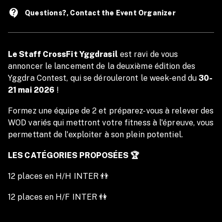
contact_support
Questions?, Contact the Event Organizer
Le Staff CrossFit Yggdrasil
est ravi de vous
annoncer le lancement de la deuxième édition des
Yggdra Contest, qui se dérouleront le week-end du
30-
21 mai 2026
!
Formez une équipe de 2 et préparez-vous à relever des
WOD variés qui mettront votre fitness à l'épreuve, vous
permettant de l'exploiter à son plein potentiel.
LES CATÉGORIES PROPOSÉES 🏆
12 places en H/H INTER 👬
12 places en H/F INTER 👫
16 places en H/F SCALED👫