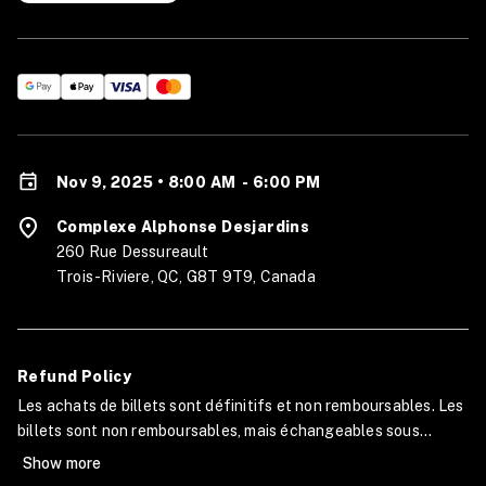
Nov 9, 2025 • 8:00 AM
-
6:00 PM
Complexe Alphonse Desjardins
260 Rue Dessureault
Trois-Riviere, QC, G8T 9T9, Canada
Refund Policy
Les achats de billets sont définitifs et non remboursables. Les
billets sont non remboursables, mais échangeables sous
certaines conditions. Si vous devez modifier votre inscription,
Show more
veuillez nous contacter au raph.gm@live.fr au moins 1 mois