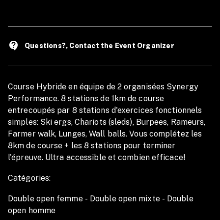
avant l'événement. Nous vous fournirons toutes les
informations nécessaires pour procéder à un échange.
contact_support
Questions?, Contact the Event Organizer
Course Hybride en équipe de 2 organisées Synergy
Performance. 8 stations de 1km de course
entrecoupés par 8 stations d'exercices fonctionnels
simples: Ski ergs, Chariots (sleds), Burpees, Rameurs,
Farmer walk, Lunges, Wall balls. Vous complétez les
8km de course + les 8 stations pour terminer
l'épreuve. Ultra accessible et combien efficace!
Catégories:
Double open femme - Double open mixte - Double
open homme