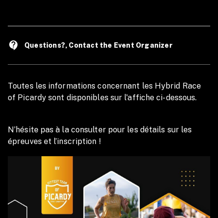
organisateurs. COVID-19 : Dans le cas d'un éventuel
confinement à la période de la compétition, nous nous
engageons à proposer une date ultérieure dans les 12 mois qui
suivent (soit jusqu'au 13 Septembre 2026). Néanmoins, si nous
contact_support
Questions?, Contact the Event Organizer
serions dans l'impossibilité de proposer une nouvelle date, nous
nous engageons à rembourser au minimum 2/3 du prix (afin de
couvrir les frais gestion qui aurait déjà été engagés).
Toutes les informations concernant les Hybrid Race
of Picardy sont disponibles sur l'affiche ci-dessous.
N’hésite pas à la consulter pour les détails sur les
épreuves et l’inscription !