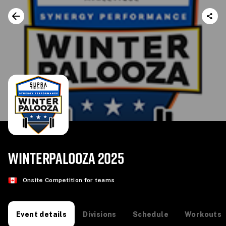
WINTERPALOOZA 2025
Onsite Competition for teams
Divisions
Schedule
Workouts
Event details