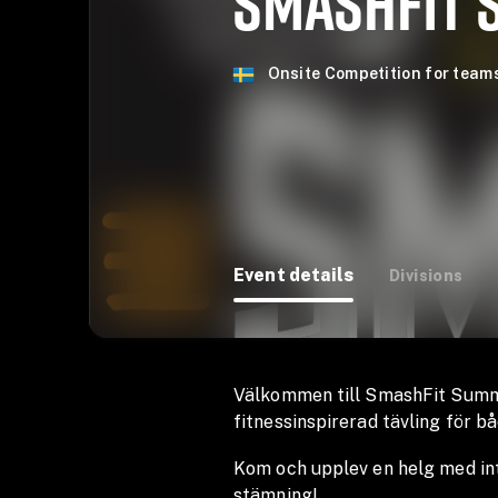
SMASHFIT 
Onsite Competition for team
Event details
Divisions
Välkommen till SmashFit Summ
fitnessinspirerad tävling för b
Kom och upplev en helg med in
stämning!