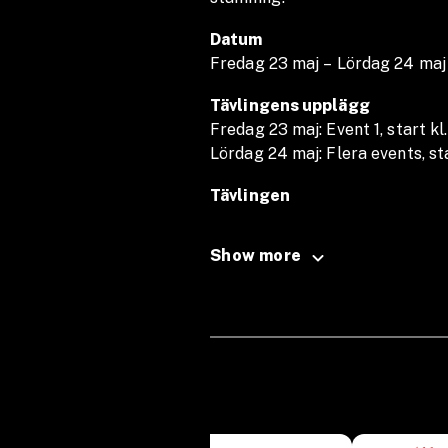
Datum
Fredag 23 maj – Lördag 24 maj
Tävlingens upplägg
Fredag 23 maj: Event 1, start kl.
Lördag 24 maj: Flera events, sta
Tävlingen
16 herrlag och 16 damlag tävlar
Varje lag utmanas i flera funkt
Show more
Vi har designat tävlingen för at
och lagarbete.
Anmälningsavgift: 1500 SEK per
görs vid avanmälan. Vid förhinde
ersättare och överlåta sin plats
Standards
Skivstång