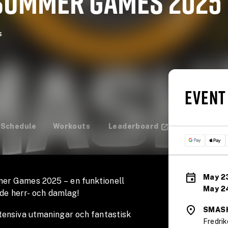
SUMMER GAMES 2025
s
EVENT
Schedule
Workouts
Leaderboard
May 23
er Games 2025 – en funktionell
May 24
åde herr- och damlag!
SMAS
tensiva utmaningar och fantastisk
Fredri