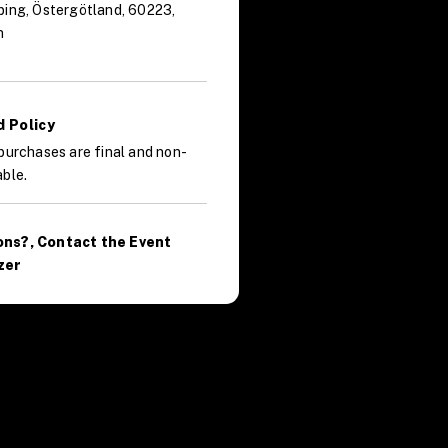
ping, Östergötland, 60223,
n
 Policy
purchases are final and non-
ble.
ons?, Contact the Event
zer