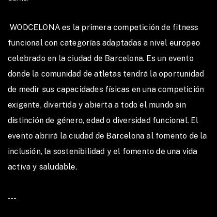
competition, giving us the opportunity to test ourselves
and prove that hard work pays off.
 WODCELONA es la primera competición de fitness 
funcional con categorías adaptadas a nivel europeo 
24 categories where everyone can participate and
celebrado en la ciudad de Barcelona. Es un evento 
share moments with the community of this great sport,
donde la comunidad de atletas tendrá la oportunidad 
with individual categories from Elite to Beginner
de medir sus capacidades físicas en una competición 
including Teenagers and Adaptive, as well as team
categories.
exigente, divertida y abierta a todo el mundo sin 
------------------
distinción de género, edad o diversidad funcional. El 
evento abrirá la ciudad de Barcelona al fomento de la 
CÓMO COMPETIR
inclusión, la sostenibilidad y el fomento de una vida 
activa y saludable.

Hay dos formas de participar en WODCELONA:
INDIVIDUAL:
Las categorías individuales tendrán
---

que ganarse su presencia en la final presencial de
Wodcelona a través de un clasificatorio online. En