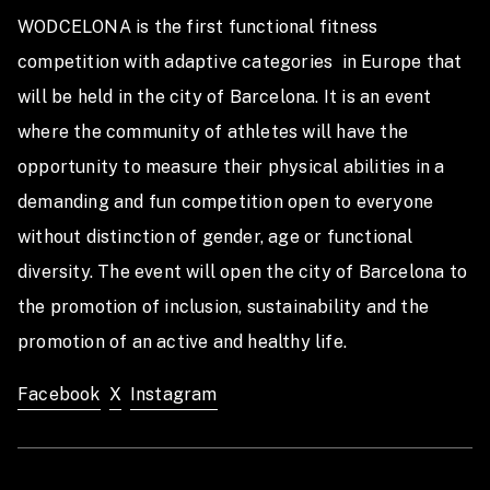
la categoría estándar los atletas competirán en
WODCELONA is the first functional fitness 
ÉLITE o RX según su posición en el clasificatorio.
competition with adaptive categories  in Europe that 
También habrán categorias de Adolescentes 13-15
y 16-18 años de edad.
will be held in the city of Barcelona. It is an event 
where the community of athletes will have the 
EQUIPOS:
Las categorías de equipos se
opportunity to measure their physical abilities in a 
clasificarán directamente en la final de
demanding and fun competition open to everyone 
Wodcelona.Tendrán que elegir si competir en las
categorías ÉLITE/RX o SCALED/INTERMEDIO y
without distinction of gender, age or functional 
trás la prueba de nivel se decidirá su categoría
diversity. The event will open the city of Barcelona to 
final. Se incluyen en equipos los Masters +120.
the promotion of inclusion, sustainability and the 
promotion of an active and healthy life. 
------------------
Facebook
X
Instagram
How to compete
There are two ways to participate in WODCELONA: