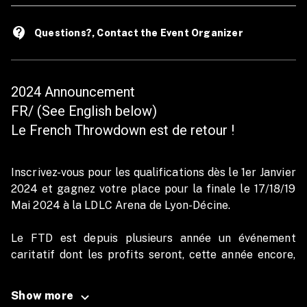
contact_support
Questions?, Contact the Event Organizer
2024 Announcement
FR/ (See English below)
Le French Throwdown est de retour !
Inscrivez-vous pour les qualifications dès le 1er Janvier
2024 et gagnez votre place pour la finale le 17/18/19
Mai 2024 à la LDLC Arena de Lyon-Décine.
Le FTD est depuis plusieurs année un événement
caritatif dont les profits seront, cette année encore,
reversés entièrement à l'association Aladin qui réalise
le rêve d'enfants malades.
Show more
Aidez-nous à réaliser les rêves en participant au FTD.