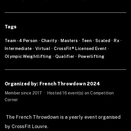
entre les membres de l'équipe.
Tags
_______________________________________________
Team - 4 Person
·
Charity
·
Masters
·
Teen
·
Scaled
·
Rx
·
2024 Announcement :
Intermediate
·
Virtual
·
CrossFit® Licensed Event
·
The French Throwdown is back !
Olympic Weightlifting
·
Qualifier
·
Powerlifting
Register for the qualifications starting on January 1,
2024, and secure your spot for the final on May
Organized by: French Throwdown 2024
17/18/19, 2024, at the LDLC Arena in Lyon-Décines.
Member since 2017
·
Hosted 16 event(s) on Competition
Corner
FTD is now a charity event, and the proceeds from
2024 will be entirely donated to the Aladin
 The French Throwdown is a yearly event organised 
association, which fulfills the dreams of sick children.
Help us make dreams come true by participating in
by CrossFit Louvre.
